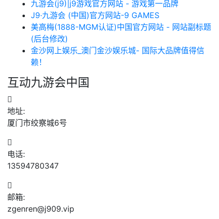
九游会(j9)|j9游戏官方网站 - 游戏第一品牌
J9·九游会 (中国)官方网站-9 GAMES
美高梅(1888-MGM认证)中国官方网站 - 网站副标题
(后台修改)
金沙网上娱乐_澳门金沙娱乐城- 国际大品牌值得信
赖！
互动九游会中国
地址:
厦门市绞察城6号
电话:
13594780347
邮箱:
zgenren@j909.vip