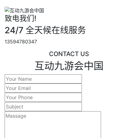
致电我们!
24/7 全天候在线服务
13594780347
CONTACT US
互动九游会中国