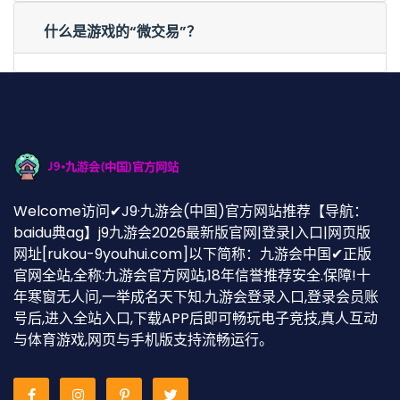
什么是游戏的“微交易”？
Welcome访问✔J9·九游会(中国)官方网站推荐【导航：
baidu典ag】j9九游会2026最新版官网|登录|入口|网页版
网址[rukou-9youhui.com]以下简称：九游会中国✔正版
官网全站,全称:九游会官方网站,18年信誉推荐安全.保障!十
年寒窗无人问,一举成名天下知.九游会登录入口,登录会员账
号后,进入全站入口,下载APP后即可畅玩电子竞技,真人互动
与体育游戏,网页与手机版支持流畅运行。