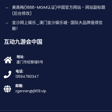
美高梅(1888-MGM认证)中国官方网站 - 网站副标题
(后台修改)
金沙网上娱乐_澳门金沙娱乐城- 国际大品牌值得信
赖！
互动九游会中国
地址:
厦门市绞察城6号
电话:
13594780347
邮箱:
zgenren@j909.vip