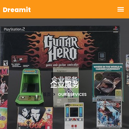
企业服务
首页
OUR SERVICES