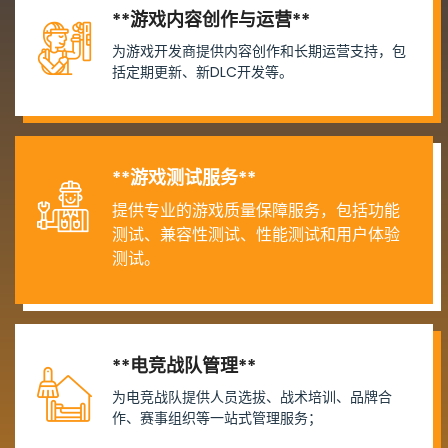
**游戏内容创作与运营**
为游戏开发商提供内容创作和长期运营支持，包
括定期更新、新DLC开发等。
**游戏测试服务**
提供专业的游戏质量保障服务，包括功能
测试、兼容性测试、性能测试和用户体验
测试。
**电竞战队管理**
为电竞战队提供人员选拔、战术培训、品牌合
作、赛事组织等一站式管理服务；