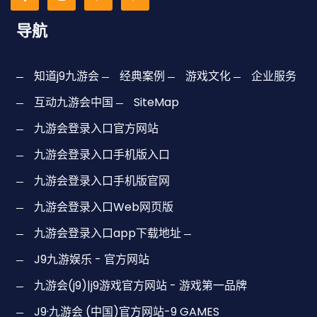
导航
知道j9九游会
经典案例
游戏文化
企业服务
互动九游会中国
SiteMap
九游会登录入口官方网站
九游会登录入口手机版入口
九游会登录入口手机版官网
九游会登录入口Web网页版
九游会登录入口app下载地址
J9九游娱乐 - 官方网站
九游会(j9)|j9游戏官方网站 - 游戏第一品牌
J9·九游会 (中国)官方网站-9 GAMES