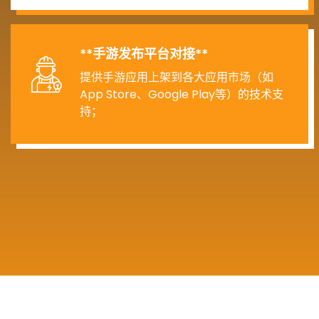
**手游发布平台对接**
提供手游应用上架到各大应用市场（如
App Store、Google Play等）的技术支
持；