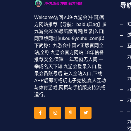
导
Welcome访问✔J9·九游会(中国)官
方网站推荐【导航：baidu典ag】j9
九游会2026最新版官网|登录|入口|
网页版网址[rukou-9youhui.com]以
下简称：九游会中国✔正版官网全
站,全称:九游会官方网站,18年信誉
推荐安全.保障!十年寒窗无人问,一
举成名天下知.九游会登录入口,登
录会员账号后,进入全站入口,下载
APP后即可畅玩电子竞技,真人互动
与体育游戏,网页与手机版支持流畅
运行。
九