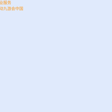
业服务
动九游会中国