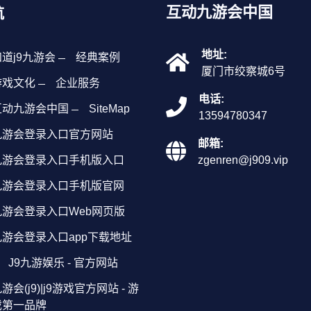
互动九游会中国
航
地址:
知道j9九游会
经典案例
厦门市绞察城6号
游戏文化
企业服务
电话:
互动九游会中国
SiteMap
13594780347
九游会登录入口官方网站
邮箱:
九游会登录入口手机版入口
zgenren@j909.vip
九游会登录入口手机版官网
九游会登录入口Web网页版
九游会登录入口app下载地址
J9九游娱乐 - 官方网站
游会(j9)|j9游戏官方网站 - 游
戏第一品牌