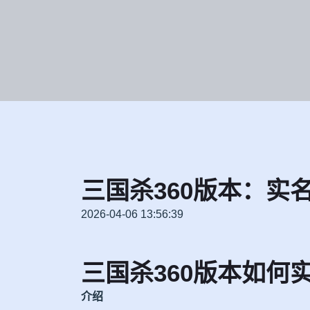
三国杀360版本：实
2026-04-06 13:56:39
三国杀360版本如何
介绍