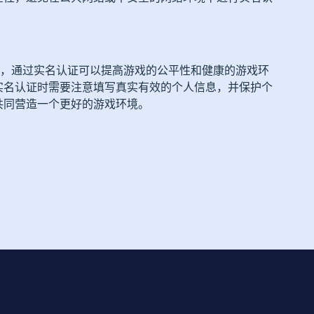
能，通过实名认证可以提高游戏的公平性和健康的游戏环
实名认证时需要注意填写真实有效的个人信息，并保护个
共同营造一个更好的游戏环境。