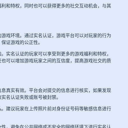
福利和特权，同时也可以获得更多的社交互动机会，与其
的游戏环境。通过实名认证，游戏平台可以对玩家的行为
，保证游戏的公正性。
验。实名认证的玩家可以享受到更多的游戏福利和特权，
证也可以增加游戏玩家之间的互信度，提高游戏社交的质
信息真实有效。平台会对提交的信息进行核实，如果发现
致实名认证失败或账号被封禁。
私。建议玩家在上传照片前对身份证号码等敏感信息进行
全性，避免在公共网络或不安全的网络环境下进行实名认