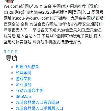
Welcome访问✔J9·九游会(中国)官方网站推荐【导航：
baidu典ag】j9九游会2026最新版官网|登录|入口|网页版
网址[rukou-9youhui.com]以下简称：九游会中国✔正版
官网全站,全称:九游会官方网站,18年信誉推荐安全.保障!十
年寒窗无人问,一举成名天下知.九游会登录入口,登录会员
账号后,进入全站入口,下载APP后即可畅玩电子竞技,真人
互动与体育游戏,网页与手机版支持流畅运行。
导航
知道j9九游会
经典案例
游戏文化
企业服务
互动九游会中国
SiteMap
九游会登录入口官方网站
九游会登录入口手机版入口